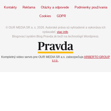
Kontakty
Reklama
Otázky a odpovede
Podmienky používania
Cookies
GDPR
© OUR MEDIA SR a. s. 2026. Autorské práva sú vyhradené a vykonáva ich
vydavateľ,
viac info
.
Blogovací systém Blog.Pravda.sk beží na technológií Wordpress.
Kompletný video servis pre OUR MEDIA SR a.s. zabezpečuje
ARBERTO GROUP
s.r.o.
.