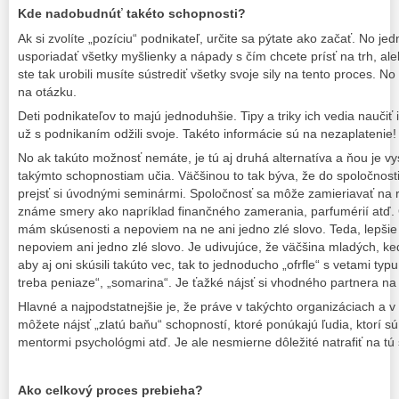
Kde nadobudnúť takéto schopnosti?
Ak si zvolíte „pozíciu“ podnikateľ, určite sa pýtate ako začať. No je
usporiadať všetky myšlienky a nápady s čím chcete prísť na trh, ale
ste tak urobili musíte sústrediť všetky svoje sily na tento proces. N
na otázku.
Deti podnikateľov to majú jednoduhšie. Tipy a triky ich vedia naučiť i
už s podnikaním odžili svoje. Takéto informácie sú na nezaplatenie!
No ak takúto možnosť nemáte, je tú aj druhá alternatíva a ňou je vy
takýmto schopnostiam učia. Väčšinou to tak býva, že do spoločnosti
prejsť si úvodnými seminármi. Spoločnosť sa môže zamieriavať na 
známe smery ako napríklad finančného zamerania, parfumérií atď. 
mám skúsenosti a nepoviem na ne ani jedno zlé slovo. Teda, lepši
nepoviem ani jedno zlé slovo. Je udivujúce, že väčšina mladých, ke
aby aj oni skúsili takúto vec, tak to jednoducho „ofrfle“ s vetami typu
treba peniaze“, „somarina“. Je ťažké nájsť si vhodného partnera na 
Hlavné a najpodstatnejšie je, že práve v takýchto organizáciach a 
môžete nájsť „zlatú baňu“ schopností, ktoré ponúkajú ľudia, ktorí 
mentormi psychológmi atď. Je ale nesmierne dôležité natrafiť na tú
Ako celkový proces prebieha?