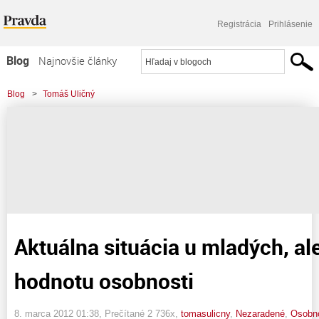
Registrácia
Prihlásenie
Blog
Najnovšie články
Najčítanejšie články
Blog
>
Tomáš Uličný
Najkomentovanejšie články
>
Aktuálna situácia u mladých, alebo ako zvýšiť hodnotu osobnosti
Zoznam blogov
Komerčné blogy
Aktuálna situácia u mladých, al
hodnotu osobnosti
8. marca 2012 01:38
, Prečítané 2 736x,
tomasulicny
,
Nezaradené
,
Osobno