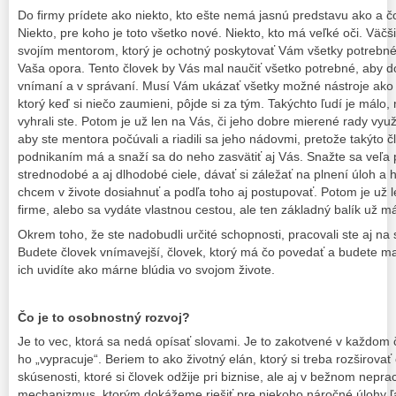
Do firmy prídete ako niekto, kto ešte nemá jasnú predstavu ako a čo
Niekto, pre koho je toto všetko nové. Niekto, kto má veľké oči. Väčš
svojím mentorom, ktorý je ochotný poskytovať Vám všetky potrebné
Vaša opora. Tento človek by Vás mal naučiť všetko potrebné, aby 
vnímaní a v správaní. Musí Vám ukázať všetky možné nástroje ako s
ktorý keď si niečo zaumieni, pôjde si za tým. Takýchto ľudí je málo,
vyhrali ste. Potom je už len na Vás, či jeho dobre mierené rady využ
aby ste mentora počúvali a riadili sa jeho nádovmi, pretože takýto č
podnikaním má a snaží sa do neho zasvätiť aj Vás. Snažte sa veľa p
strednodobé a aj dlhodobé ciele, dávať si záležať na plnení úloh a h
chcem v živote dosiahnuť a podľa toho aj postupovať. Potom je už l
firme, alebo sa vydáte vlastnou cestou, ale ten základný balík už m
Okrem toho, že ste nadobudli určité schopnosti, pracovali ste aj n
Budete človek vnímavejší, človek, ktorý má čo povedať a budete ma
ich uvidíte ako márne blúdia vo svojom živote.
Čo je to osobnostný rozvoj?
Je to vec, ktorá sa nedá opísať slovami. Je to zakotvené v každom 
ho „vypracuje“. Beriem to ako životný elán, ktorý si treba rozširova
skúsenosti, ktoré si človek odžije pri biznise, ale aj v bežnom nepr
mechanizmus, ktorým dokážeme riešiť pre niekoho náročné úlohy ľ