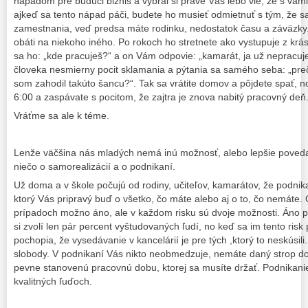
nápadom pre budúci biznis a vybral si práve Vás lebo vie, že s vam
ajkeď sa tento nápad páči, budete ho musieť odmietnuť s tým, že 
zamestnania, veď predsa máte rodinku, nedostatok času a záväzky.
obáti na niekoho iného. Po rokoch ho stretnete ako vystupuje z krá
sa ho: „kde pracuješ?“ a on Vám odpovie: „kamarát, ja už nepracuj
človeka nesmierny pocit sklamania a pýtania sa samého seba: „pre
som zahodil takúto šancu?“. Tak sa vrátite domov a pôjdete spať, n
6:00 a zaspávate s pocitom, že zajtra je znova nabitý pracovný deň
Vráťme sa ale k téme.
Lenže väčšina nás mladých nemá inú možnosť, alebo lepšie poved
niečo o samorealizácií a o podnikaní.
Už doma a v škole počujú od rodiny, učiteľov, kamarátov, že podnikani
ktorý Vás pripravý buď o všetko, čo máte alebo aj o to, čo nemáte.
prípadoch možno áno, ale v každom risku sú dvoje možnosti. Áno priz
si zvolí len pár percent vyštudovaných ľudí, no keď sa im tento risk
pochopia, že vysedávanie v kancelárií je pre tých ,ktorý to neskúsili.
slobody. V podnikaní Vás nikto neobmedzuje, nemáte daný strop do
pevne stanovenú pracovnú dobu, ktorej sa musíte držať. Podnikanie
kvalitných ľuďoch.