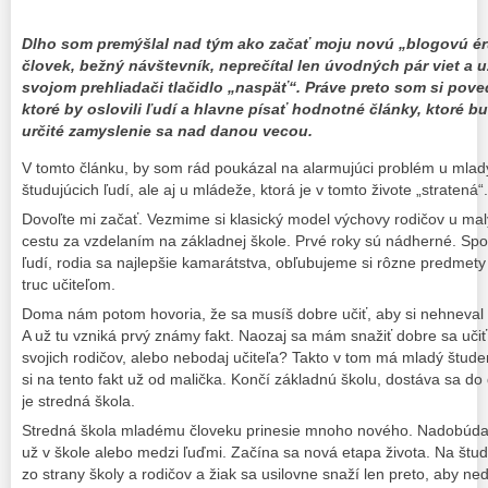
Dlho som premýšlal nad tým ako začať moju novú „blogovú éru“
človek, bežný návštevník, neprečítal len úvodných pár viet a už
svojom prehliadači tlačidlo „naspäť“. Práve preto som si pove
ktoré by oslovili ľudí a hlavne písať hodnotné články, ktoré b
určité zamyslenie sa nad danou vecou.
V tomto článku, by som rád poukázal na alarmujúci problém u mladý
študujúcich ľudí, ale aj u mládeže, ktorá je v tomto živote „stratená“.
Dovoľte mi začať. Vezmime si klasický model výchovy rodičov u malý
cestu za vzdelaním na základnej škole. Prvé roky sú nádherné. Sp
ľudí, rodia sa najlepšie kamarátstva, obľubujeme si rôzne predmety
truc učiteľom.
Doma nám potom hovoria, že sa musíš dobre učiť, aby si nehneval n
A už tu vzniká prvý známy fakt. Naozaj sa mám snažiť dobre sa uči
svojich rodičov, alebo nebodaj učiteľa? Takto v tom má mladý štud
si na tento fakt už od malička. Končí základnú školu, dostáva sa do
je stredná škola.
Stredná škola mladému človeku prinesie mnoho nového. Nadobúda z
už v škole alebo medzi ľuďmi. Začína sa nová etapa života. Na štud
zo strany školy a rodičov a žiak sa usilovne snaží len preto, aby n