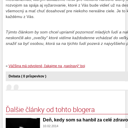
rozvojom sa spája aj vyžarovanie, ktoré z Vás bude vidieť už na des
všemocný a mať chuť dosahovať pre niekoho nereálne ciele. Je to 
každému z Vás.
Týmto článkom by som chcel upriamiť pozornosť mladých ľudí a na
neskončili ako „ovečky“ ktoré vidíme každodenne vchádzať do veľký
snažiť sa byť osobou, ktorá sa na týchto ľudí pozerá z najvyššieho
«
Väčšina má odvolené, čakajme na „napínavý“ boj
Debata ( 0 príspevkov )
Ďalšie články od tohto blogera
Deň, kedy som sa hanbil za celé zdravo
10.02.2014