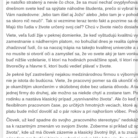
je natoľko stratený a nevie čo chce, že sa musí nechať ovyplyvňova
dnešnom svete keď sa spýtate náhodne študenta, prečo si vybral ko
Vám nasledovne: „lebo tam išiel aj Jožo“ alebo „lebo tam je v poho
sa skoro nič neučí“. Tak si vezmime teraz tento fakt a pozrime sa d
Majú títo ľudia v živote určený svoj cieľ? Chcú v živote niečo dosia
Viete, veľa ľudí žije v peknej domienke, že keď vyštudujú kvalitnú 
zamestnanie s nádherným platom, no bohužial dnes je realita úpln
zhadzovať ľudí, čo sa naozaj trápia na takejto kvalitnej univerzite 
no musíte si otvoriť oči a zamyslieť sa, že vo svete aký je tam vonku
buď nižšie vzdelanie, tí ktorí na hodinách poväčšine spali, tí ktorí ne
štvorečky a hlavne tí, ktorí budú vedieť plávať v živote.
Je pekné byť zastrešený nejakou medzinárodnou firmou s výborný
nie je istota do budúcna. Viete, že pracovný pomer sa dá ukončiť r
je okamžitým ukončením v skúšobnej dobe bez udania dôvodu. A tak 
jednej firmy do druhej, ale možno sa niekde chytí a zostane tam. Pos
rodinku a nastáva klasický prípad „vysnívaného života“. Ale čo keď t
flexibilnom pracovnom čase, po určitých hmotných veciach, ktoré aj
platu bude môcť dovoliť až o pár rokov a pri najhoršom vôbec. Pre
Človek, už keď spadne do svojho „pracovného stereotypu“ nedokáž
sa k razantným zmenám vo svojom živote. Zoberme si príklad už 
života“, kde už má človek zázemie a klasický životný štýl, a tu zra