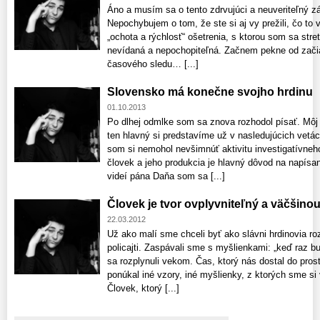
Áno a musím sa o tento zdrvujúci a neuveriteľný záž
Nepochybujem o tom, že ste si aj vy prežili, čo to
„ochota a rýchlosť“ ošetrenia, s ktorou som sa str
nevídaná a nepochopiteľná. Začnem pekne od začia
časového sledu… [...]
Slovensko má konečne svojho hrdinu
01.10.2013
Po dlhej odmlke som sa znova rozhodol písať. Môj n
ten hlavný si predstavíme už v nasledujúcich vetá
som si nemohol nevšimnúť aktivitu investigatívneh
človek a jeho produkcia je hlavný dôvod na napísan
videí pána Daňa som sa [...]
Človek je tvor ovplyvniteľný a väčšino
22.03.2012
Už ako malí sme chceli byť ako slávni hrdinovia ro
policajti. Zaspávali sme s myšlienkami: „keď raz 
sa rozplynuli vekom. Čas, ktorý nás dostal do prost
ponúkal iné vzory, iné myšlienky, z ktorých sme si 
Človek, ktorý [...]