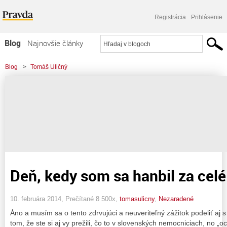
Registrácia
Prihlásenie
Blog
Najnovšie články
Najčítanejšie články
Blog
>
Tomáš Uličný
Najkomentovanejšie články
Zoznam blogov
Komerčné blogy
Deň, kedy som sa hanbil za celé
10. februára 2014, Prečítané 8 500x,
tomasulicny
,
Nezaradené
Áno a musím sa o tento zdrvujúci a neuveriteľný zážitok podeliť aj
tom, že ste si aj vy prežili, čo to v slovenských nemocniciach, no „oc