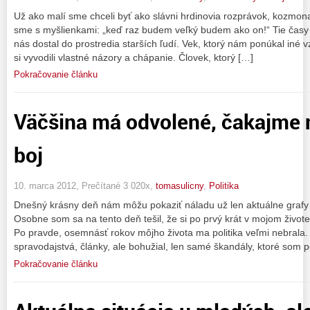
Už ako malí sme chceli byť ako slávni hrdinovia rozprávok, kozmonaut
sme s myšlienkami: „keď raz budem veľký budem ako on!“ Tie časy 
nás dostal do prostredia starších ľudí. Vek, ktorý nám ponúkal iné v
si vyvodili vlastné názory a chápanie. Človek, ktorý […]
Pokračovanie článku
Väčšina má odvolené, čakajme 
boj
10. marca 2012, Prečítané 3 020x,
tomasulicny
,
Politika
Dnešný krásny deň nám môžu pokaziť náladu už len aktuálne grafy
Osobne som sa na tento deň tešil, že si po prvý krát v mojom život
Po pravde, osemnásť rokov môjho života ma politika veľmi nebrala.
spravodajstvá, články, ale bohužial, len samé škandály, ktoré som 
Pokračovanie článku