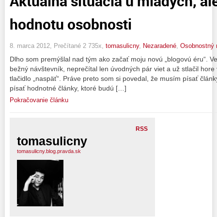
Aktuálna situácia u mladých, al
hodnotu osobnosti
8. marca 2012, Prečítané 2 735x,
tomasulicny
,
Nezaradené
,
Osobnostný 
Dlho som premýšlal nad tým ako začať moju novú „blogovú éru“. Veľm
bežný návštevník, neprečítal len úvodných pár viet a už stlačil hore
tlačidlo „naspäť“. Práve preto som si povedal, že musím písať články,
písať hodnotné články, ktoré budú […]
Pokračovanie článku
RSS
tomasulicny
tomasulicny.blog.pravda.sk