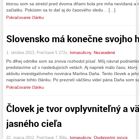
ktorou som sa stretol pred dvoma dňami bola pre mňa nevídaná a
začiatku. Pokúsim sa to dať aj do časového sledu… […]
Pokračovanie článku
Slovensko má konečne svojho h
1. októbra 2013, Prečítané 5 272x,
tomasulicny
,
Nezaradené
Po dlhej odmlke som sa znova rozhodol písať. Môj návrat podnietilo 
predstavíme už v nasledujúcich vetách. Aj napriek málo času, kto
aktivitu investigatívneho novinára Martina Daňa. Tento človek a jeh
napísanie tohto článku. Po prezretí väčšinu videí pána Daňa som s
Pokračovanie článku
Človek je tvor ovplyvniteľný a v
jasného cieľa
22. marca 2012, Prečítané 7 356x,
tomasulicny
,
Osobnostný rozvoj